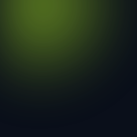
geen interpretatie
Structuurfeiten (deterministisch)
Object: Hemelwaterleiding · Geen verificatie · Parent: SYS-002 ·
Siblings: 1
Verificatie
:
Geen
Parent
:
SYS-
002
Kinderen
:
0
Siblings
:
1
Derivaties
:
Geen
Normen
:
0
Classificatie & impact
Scope
:
component
Type
:
design
Impact
:
LOW
Leaf/standalone eis zonder downstream afhankelijkheden.
Tekst-analyse (deterministisch)