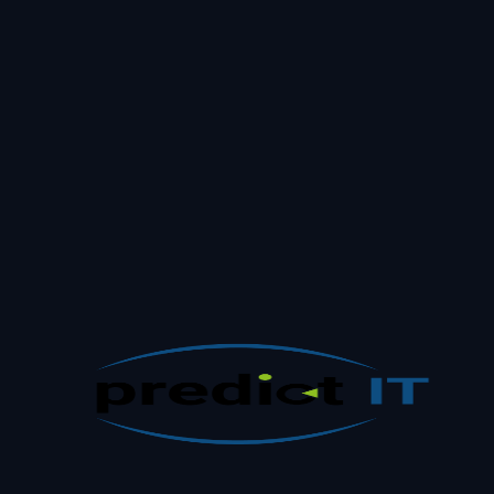
Niet beoordeeld in deze run.
Aandacht
Modifiable
Benieuwd wat dit oplevert voor uw
eisenset?
Een Requirement Assurance-scan past deze analyse toe op uw ei
eisen en levert per requirement inzicht in kwaliteit, tekortkominge
en concrete vervolgstappen.
Plan een eerste gesprek
Bekijk de scan