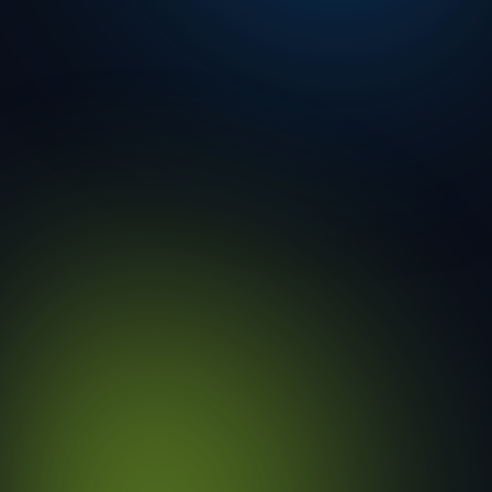
eiswise · analyse
DEMO-REQ-005
Object:
Hemelwaterleiding
Parent:
SYS-002
“
De hemelwaterleiding heeft waar mogelijk voldoende verhang 
sedimentatie tijdens normaal bedrijf te voorkomen en moet robuus
en doelmatig blijven functioneren.
”
Structuurfeiten
Tekst-analyse
AI-oordeel